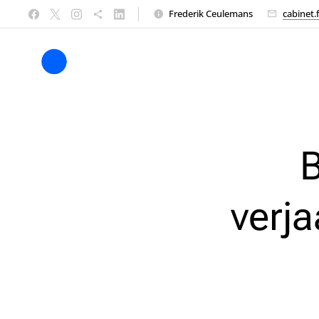
Frederik Ceulemans
cabinet.
B
verj