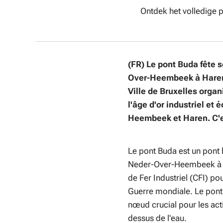
🔗 Ontdek het volledige 
(FR)
Le pont Buda fête s
Over-Heembeek à Haren e
Ville de Bruxelles orga
l'âge d'or industriel e
Heembeek et Haren. C'es
Le pont Buda est un pont l
Neder-Over-Heembeek à Har
de Fer Industriel (CFI) po
Guerre mondiale. Le pont 
nœud crucial pour les acti
dessus de l'eau.