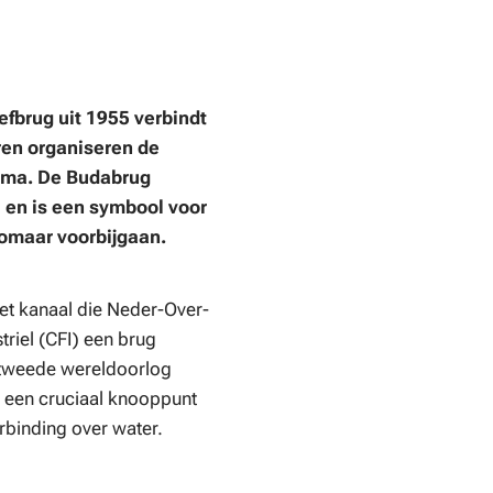
fbrug uit 1955 verbindt
ren organiseren de
amma. De Budabrug
, en is een symbool voor
zomaar voorbijgaan.
et kanaal die Neder-Over-
triel (CFI) een brug
e tweede wereldoorlog
a een cruciaal knooppunt
rbinding over water.