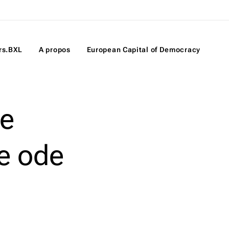
rs.BXL
A propos
European Capital of Democracy
te
e ode