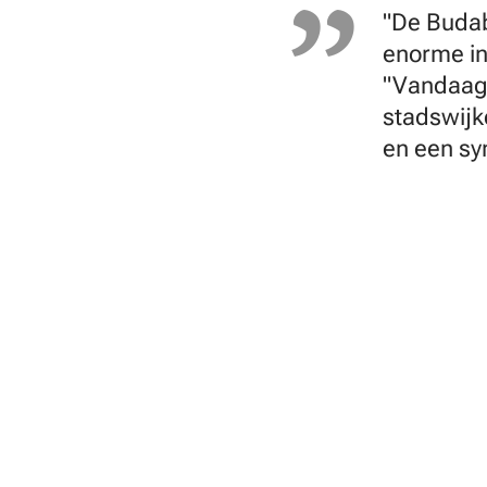
"De Budab
enorme in
"Vandaag 
stadswijk
en een sym