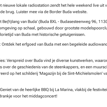
 nieuwe lokale radiostation zendt het hele weekend live uit v
n de brug. Luister mee via de Border Buda website.
et Be(h)lang van Buda' (Buda BXL - Budasesteenweg 96, 113
omgeving op schaal, gebouwd door grootste modelspoorclu
lorietijd van Buda met historische getuigenissen.
 Ontdek het erfgoed van Buda met een begeleide audiowande
ties: Verspreid over Buda vind je diverse kunstwerken, waaron
s over de geschiedenis van de steenkappers, en een muursc
eerd op het schilderij 'Magazijn bij de Sint-Michielsmolen' v
Geniet van de heerlijke BBQ bij La Marina, vlakbij de festivite
drankje voor het middagconcert!