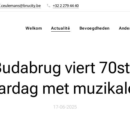
f.ceulemans@brucity.be
+32 2 279 44 40
Welkom
Actualité
Bevoegdheden
Ande
udabrug viert 70s
aardag met muzikal
17-06-2025