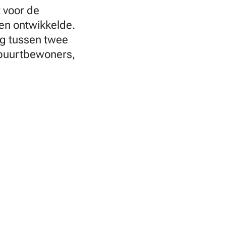
 voor de
ven ontwikkelde.
ng tussen twee
n buurtbewoners,