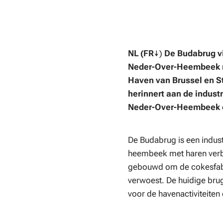
NL (FR
↓)
De Budabrug vi
Neder-Over-Heembeek me
Haven van Brussel en S
herinnert aan de indust
Neder-Over-Heembeek en
De Budabrug is een indust
heembeek met haren verbin
gebouwd om de cokesfabri
verwoest. De huidige bru
voor de havenactiviteiten