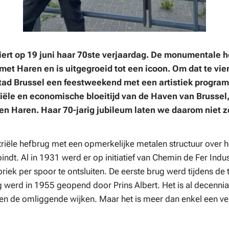
ert op 19 juni haar 70ste verjaardag. De monumentale he
t Haren en is uitgegroeid tot een icoon. Om dat te vie
tad Brussel een feestweekend met een artistiek progr
riële en economische bloeitijd van de Haven van Brussel
 Haren. Haar 70-jarig jubileum laten we daarom niet 
riële hefbrug met een opmerkelijke metalen structuur over h
dt. Al in 1931 werd er op initiatief van Chemin de Fer Indus
ek per spoor te ontsluiten. De eerste brug werd tijdens d
g werd in 1955 geopend door Prins Albert. Het is al decenni
 en de omliggende wijken. Maar het is meer dan enkel een ve