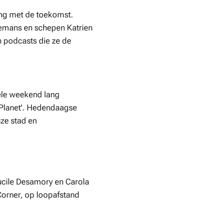
ing met de toekomst.
lemans en schepen Katrien
n podcasts die ze de
hele weekend lang
 Planet'. Hedendaagse
ze stad en
ucile Desamory en Carola
orner, op loopafstand