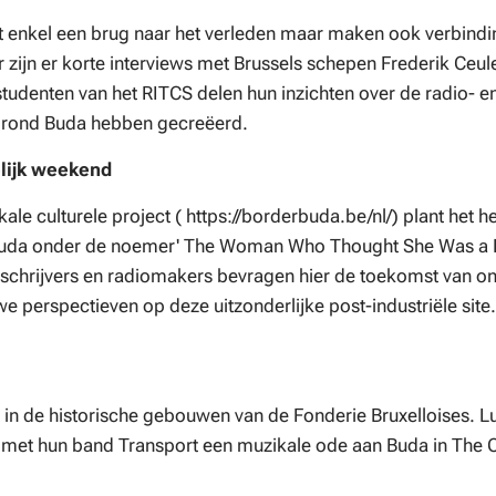
iet enkel een brug naar het verleden maar maken ook verbind
 zijn er korte interviews met Brussels schepen Frederik Ceu
tudenten van het RITCS delen hun inzichten over de radio- e
 rond Buda hebben gecreëerd.
elijk weekend
ale culturele project ( https://borderbuda.be/nl/) plant het 
in Buda onder de noemer' The Woman Who Thought She Was a
 schrijvers en radiomakers bevragen hier de toekomst van on
 perspectieven op deze uitzonderlijke post-industriële site.
n de historische gebouwen van de Fonderie Bruxelloises. L
met hun band Transport een muzikale ode aan Buda in The C