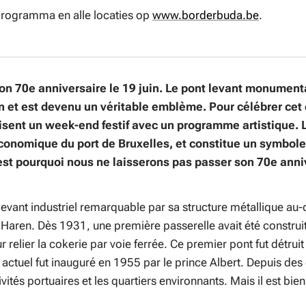
programma en alle locaties op
www.borderbuda.be
.
on 70e anniversaire le 19 juin. Le pont levant monument
t est devenu un véritable emblème. Pour célébrer cet é
nisent un week-end festif avec un programme artistique. 
t économique du port de Bruxelles, et constitue un symbol
t pourquoi nous ne laisserons pas passer son 70e anniv
evant industriel remarquable par sa structure métallique au-
en. Dès 1931, une première passerelle avait été construite 
ur relier la cokerie par voie ferrée. Ce premier pont fut détru
actuel fut inauguré en 1955 par le prince Albert. Depuis des 
vités portuaires et les quartiers environnants. Mais il est bien