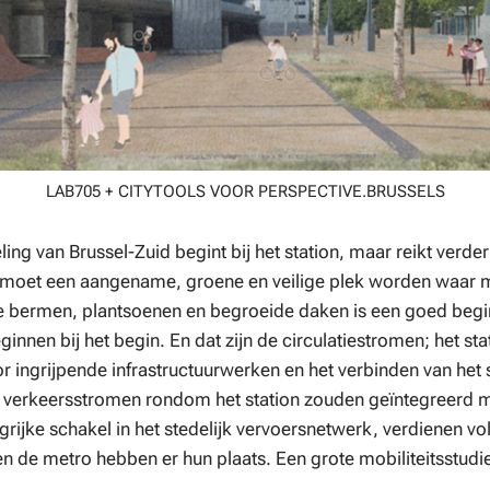
LAB705 + CITYTOOLS VOOR PERSPECTIVE.BRUSSELS
ing van Brussel-Zuid begint bij het station, maar reikt verde
 moet een aangename, groene en veilige plek worden waar 
e bermen, plantsoenen en begroeide daken is een goed beg
innen bij het begin. En dat zijn de circulatiestromen; het st
 ingrijpende infrastructuurwerken en het verbinden van het s
le verkeersstromen rondom het station zouden geïntegreerd 
grijke schakel in het stedelijk vervoersnetwerk, verdienen vo
 de metro hebben er hun plaats. Een grote mobiliteitsstudie