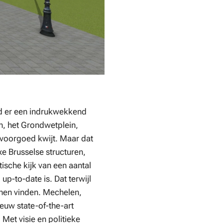
ond er een indrukwekkend
n, het Grondwetplein,
 voorgoed kwijt. Maar dat
e Brusselse structuren,
ische kijk van een aantal
p-to-date is. Dat terwijl
nnen vinden. Mechelen,
euw state-of-the-art
 Met visie en politieke