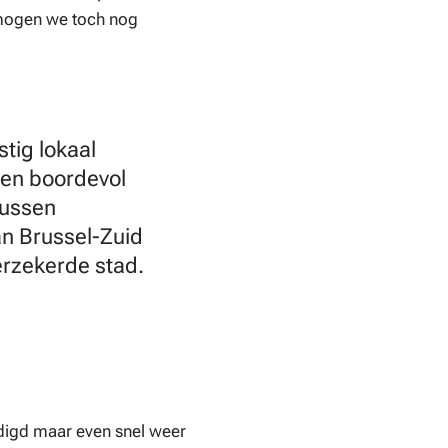
 mogen we toch nog
tig lokaal
ven boordevol
tussen
an Brussel-Zuid
erzekerde stad.
ndigd maar even snel weer