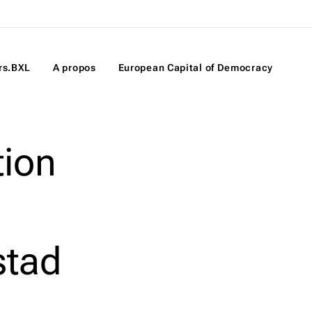
rs.BXL
A propos
European Capital of Democracy
tion
stad