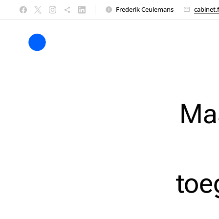
Frederik Ceulemans
cabinet.
Maa
toe