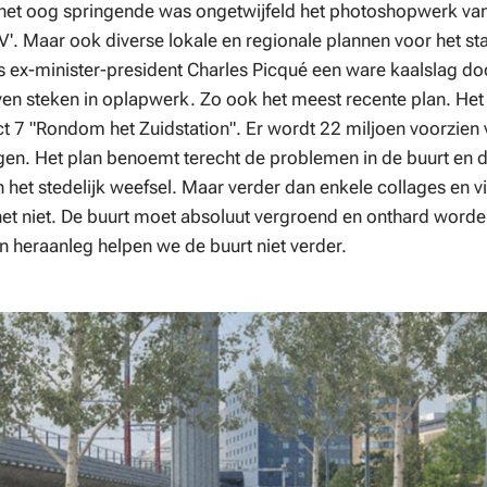
het oog springende was ongetwijfeld het photoshopwerk van
V'. Maar ook diverse lokale en regionale plannen voor het st
s ex-minister-president Charles Picqué een ware kaalslag do
jven steken in oplapwerk. Zo ook het meest recente plan. Het
 7 "Rondom het Zuidstation". Er wordt 22 miljoen voorzien 
gen. Het plan benoemt terecht de problemen in de buurt en 
 het stedelijk weefsel. Maar verder dan enkele collages en 
et niet. De buurt moet absoluut vergroend en onthard word
 heraanleg helpen we de buurt niet verder.