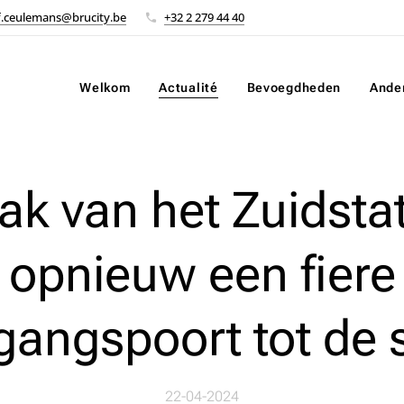
f.ceulemans@brucity.be
+32 2 279 44 40
Welkom
Actualité
Bevoegdheden
Ande
k van het Zuidsta
opnieuw een fiere
gangspoort tot de 
22-04-2024