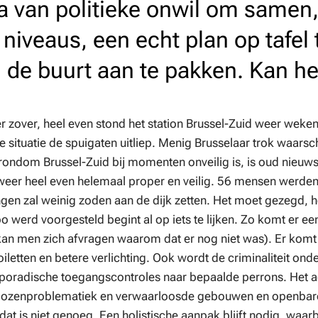
a van politieke onwil om samen
 niveaus, een echt plan op tafel
n de buurt aan te pakken. Kan h
er zover, heel even stond het station Brussel-Zuid weer weken
 situatie de spuigaten uitliep. Menig Brusselaar trok waarsch
t rondom Brussel-Zuid bij momenten onveilig is, is oud nie
n weer heel even helemaal proper en veilig. 56 mensen werd
gen zal weinig zoden aan de dijk zetten. Het moet gezegd, h
 werd voorgesteld begint al op iets te lijken. Zo komt er e
 kan men zich afvragen waarom dat er nog niet was). Er kom
oiletten en betere verlichting. Ook wordt de criminaliteit on
poradische toegangscontroles naar bepaalde perrons. Het ac
aklozenproblematiek en verwaarloosde gebouwen en openbar
t is niet genoeg. Een holistische aanpak blijft nodig, waarbi