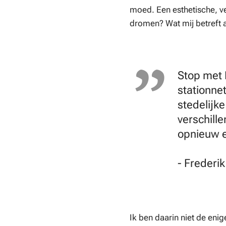
moed. Een esthetische, v
dromen? Wat mij betreft 
Stop met 
stationne
stedelijk
verschille
opnieuw e
- Freder
Ik ben daarin niet de eni