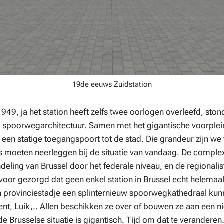
19de eeuws Zuidstation
1949, ja het station heeft zelfs twee oorlogen overleefd, st
he spoorwegarchitectuur. Samen met het gigantische voorplei
een statige toegangspoort tot de stad. Die grandeur zijn we
s moeten neerleggen bij de situatie van vandaag. De complex
eling van Brussel door het federale niveau, en de regionalist
or gezorgd dat geen enkel station in Brussel echt helemaal u
ein provinciestadje een splinternieuw spoorwegkathedraal ku
t, Luik,.. Allen beschikken ze over of bouwen ze aan een ni
de Brusselse situatie is gigantisch. Tijd om dat te veranderen.