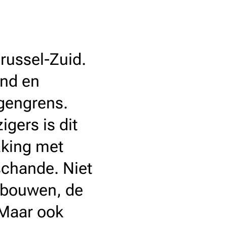
russel-Zuid.
and en
gengrens.
igers is dit
aking met
schande. Niet
gebouwen, de
 Maar ook