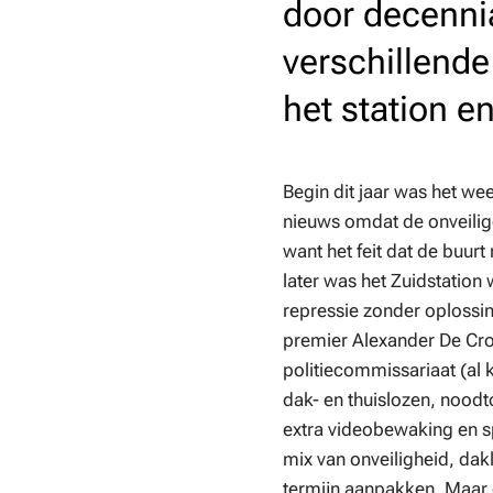
door decenni
verschillende
het station e
Begin dit jaar was het we
nieuws omdat de onveilige
want het feit dat de buur
later was het Zuidstatio
repressie zonder oplossin
premier Alexander De Croo
politiecommissariaat (al
dak- en thuislozen, noodt
extra videobewaking en s
mix van onveiligheid, d
termijn aanpakken. Maar da