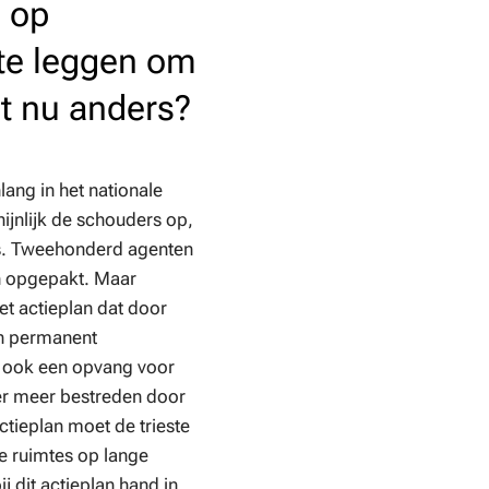
, op
 te leggen om
et nu anders?
lang in het nationale
ijnlijk de schouders op,
uws. Tweehonderd agenten
en opgepakt. Maar
et actieplan dat door
en permanent
t ook een opvang voor
der meer bestreden door
tieplan moet de trieste
e ruimtes op lange
j dit actieplan hand in