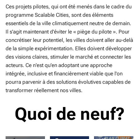
Ces projets pilotes, qui ont été menés dans le cadre du
programme Scalable Cities, sont des éléments
essentiels de la ville climatiquement neutre de demain.
Il s'agit maintenant d'éviter le « piège du pilote ». Pour
concrétiser leur potentiel, les villes doivent aller au-delà
de la simple expérimentation. Elles doivent développer
des visions claires, stimuler le marché et connecter les
acteurs. Ce n'est qu'en adoptant une approche
intégrée, inclusive et financièrement viable que l'on
pourra parvenir à des solutions évolutives capables de
transformer réellement nos villes.
29-07-2026
Reflecties
Quoi de neuf?
van een
03-08-2026
Reflecties
waarnemend
van een
burgemeester:
14-07-2026