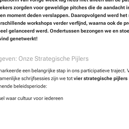
ekers zorgden voor geweldige pitches die de aandacht 
een moment deden verslappen. Daaropvolgend werd het
erschillende workshops verder verfijnd, waarna ook de p
cieel gelanceerd werd. Ondertussen bezongen we
en sto
wind genetwerkt!
ven: Onze Strategische Pijlers
markeerde een belangrijke stap in ons participatieve traject.
menlijke schrijfsessies zijn we tot
vier strategische pijlers
ende beleidsperiode:
el waar cultuur voor iedereen