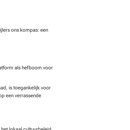
ijlers ons kompas: een
latform als hefboom voor
ad, is toegankelijk voor
s op een verrassende
 het lokaal cultuurbeleid