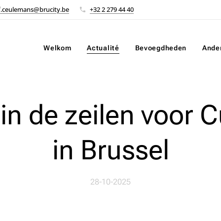
f.ceulemans@brucity.be
+32 2 279 44 40
Welkom
Actualité
Bevoegdheden
Ande
in de zeilen voor C
in Brussel
28-10-2025