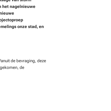
in het nagelnieuwe
 nieuwe
rojectoproep
emelings
onze stad, en
 Vanuit de bevraging, deze
gekomen, de